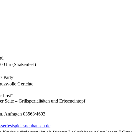
nü
0 Uhr (Straßenfest)
s Party”
nussvolle Gerichte
r Post“
Seite – Grillspezialitäten und Erbseneintopf
en, Anfragen 03563/4693
erfestspiele-neuhausen.de