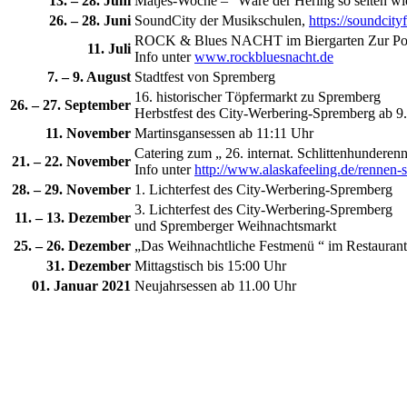
13. – 28. Juni
Matjes-Woche – “Wäre der Hering so selten wie
26. – 28. Juni
SoundCity der Musikschulen,
https://soundcity
ROCK & Blues NACHT im Biergarten Zur Po
11. Juli
Info unter
www.rockbluesnacht.de
7. – 9. August
Stadtfest von Spremberg
16. historischer Töpfermarkt zu Spremberg
26. – 27. September
Herbstfest des City-Werbering-Spremberg ab 9.
11. November
Martinsgansessen ab 11:11 Uhr
Catering zum „ 26. internat. Schlittenhundere
21. – 22. November
Info unter
http://www.alaskafeeling.de/rennen-
28. – 29. November
1. Lichterfest des City-Werbering-Spremberg
3. Lichterfest des City-Werbering-Spremberg
11. – 13. Dezember
und Spremberger Weihnachtsmarkt
25. – 26. Dezember
„Das Weihnachtliche Festmenü “ im Restaurant
31. Dezember
Mittagstisch bis 15:00 Uhr
01. Januar 2021
Neujahrsessen ab 11.00 Uhr