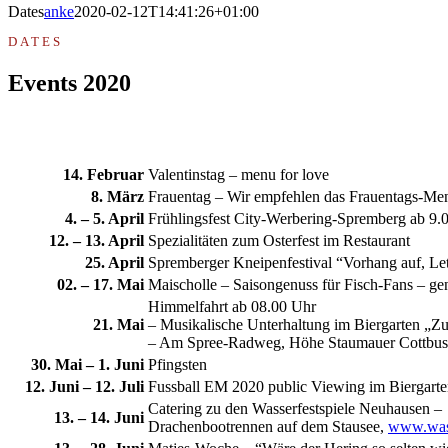
Dates
anke
2020-02-12T14:41:26+01:00
DATES
Events 2020
14. Februar
Valentinstag – menu for love
8. März
Frauentag – Wir empfehlen das Frauentags-Me
4. – 5. April
Frühlingsfest City-Werbering-Spremberg ab 9.0
12. – 13. April
Spezialitäten zum Osterfest im Restaurant
25. April
Spremberger Kneipenfestival “Vorhang auf, Let
02. – 17. Mai
Maischolle – Saisongenuss für Fisch-Fans – ge
Himmelfahrt ab 08.00 Uhr
21. Mai
– Musikalische Unterhaltung im Biergarten „Zu
– Am Spree-Radweg, Höhe Staumauer Cottbuser 
30. Mai – 1. Juni
Pfingsten
12. Juni – 12. Juli
Fussball EM 2020 public Viewing im Biergart
Catering zu den Wasserfestspiele Neuhausen –
13. – 14. Juni
Drachenbootrennen auf dem Stausee,
www.wass