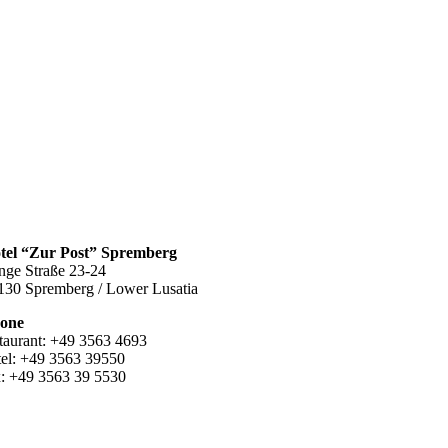
tel “Zur Post” Spremberg
nge Straße 23-24
130 Spremberg / Lower Lusatia
one
staurant: +49 3563 4693
tel: +49 3563 39550
x: +49 3563 39 5530