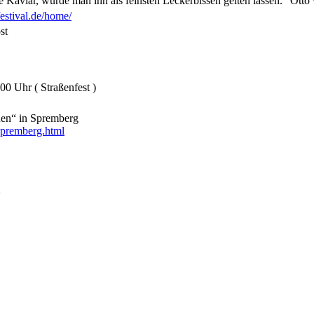
 Kaviar, würde man ihn als feinsten Leckerbissen gelten lassen.” Ott
festival.de/home/
st
00 Uhr ( Straßenfest )
nnen“ in Spremberg
spremberg.html