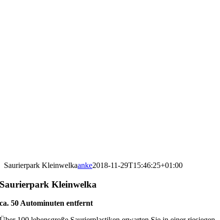
Saurierpark Kleinwelka
anke
2018-11-29T15:46:25+01:00
Saurierpark Kleinwelka
ca. 50 Autominuten entfernt
Über 100 lebensgroße Saurierplastiken erwarten Sie in einer riesiegen