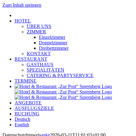
Zum Inhalt springen
HOTEL
ÜBER UNS
ZIMMER
Einzelzimmer
Doppelzimmer
Dreibettzimmer
KONTAKT
RESTAURANT
GASTHAUS
SPEZIALITÄTEN
CATERING & PARTYSERVICE
TERMINE
ANGEBOTE
AUSFLUGSZIELE
BUCHUNG
Deutsch
English
Datenschutzhinweis
anke
2026-03-11T11:01:03+01:00