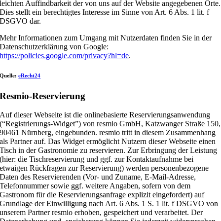
leichten Auffindbarkeit der von uns auf der Website angegebenen Orte.
Dies stellt ein berechtigtes Interesse im Sinne von Art. 6 Abs. 1 lit. f
DSGVO dar.
Mehr Informationen zum Umgang mit Nutzerdaten finden Sie in der
Datenschutzerklärung von Google:
https://policies.google.com/privacy?hl=de
.
Quelle:
eRecht24
Resmio-Reservierung
Auf dieser Webseite ist die onlinebasierte Reservierungsanwendung
(“Registrierungs-Widget”) von resmio GmbH, Katzwanger Straße 150,
90461 Nürnberg, eingebunden. resmio tritt in diesem Zusammenhang
als Partner auf. Das Widget ermöglicht Nutzern dieser Webseite einen
Tisch in der Gastronomie zu reservieren. Zur Erbringung der Leistung
(hier: die Tischreservierung und ggf. zur Kontaktaufnahme bei
etwaigen Rückfragen zur Reservierung) werden personenbezogene
Daten des Reservierenden (Vor- und Zuname, E-Mail-Adresse,
Telefonnummer sowie ggf. weitere Angaben, sofern von dem
Gastronom für die Reservierungsanfrage explizit eingefordert) auf
Grundlage der Einwilligung nach Art. 6 Abs. 1 S. 1 lit. f DSGVO von
unserem Partner resmio erhoben, gespeichert und verarbeitet. Der