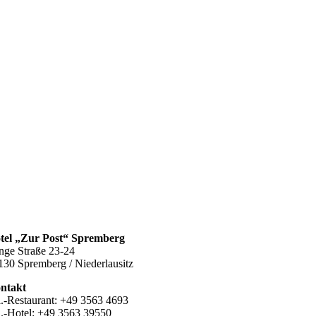
tel „Zur Post“ Spremberg
nge Straße 23-24
130 Spremberg / Niederlausitz
ntakt
l.-Restaurant: +49 3563 4693
l.-Hotel: +49 3563 39550