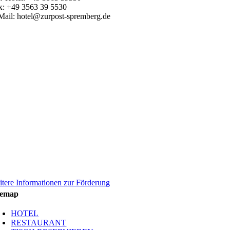
x: +49 3563 39 5530
Mail: hotel@zurpost-spremberg.de
itere Informationen zur Förderung
temap
HOTEL
RESTAURANT